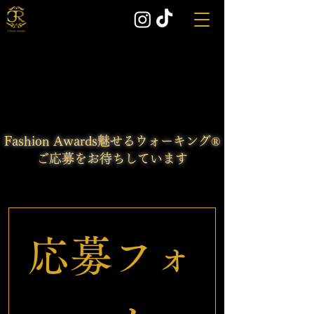
出場申込み
出場申込み
Fashion Awards魅せるウォーキング®
ご応募を
お待ちしています
応募フォ