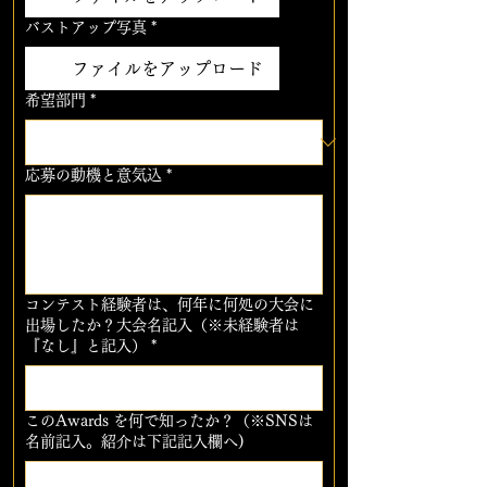
バストアップ写真
*
ファイルをアップロード
希望部門
*
応募の動機と意気込
*
コンテスト経験者は、何年に何処の大会に
出場したか？大会名記入（※未経験者は
『なし』と記入）
*
このAwards を何で知ったか？（※SNSは
名前記入。紹介は下記記入欄へ)