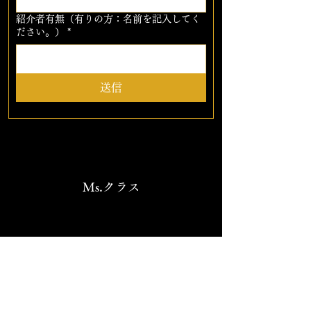
紹介者有無（有りの方：名前を記入してく
ださい。）
*
送信
​Ms.クラス
Mr.クラス