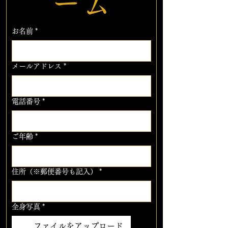
ーム
お名前
*
メールアドレス
*
電話番号
*
ご年齢
*
住所（※郵便番号も記入）
*
全身写真
*
ファイルをアップロード