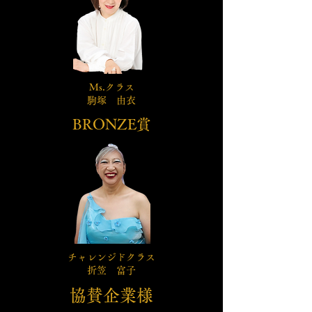
Ms.クラス
​駒塚 由衣
​BRONZE賞
チャレンジドクラス​
折笠 富子
協賛企業様