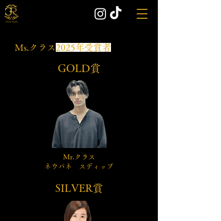
​Ms.クラス
2025年受賞者
​GOLD賞
Mr.クラス
​ネウパネ スディップ
​SILVER賞