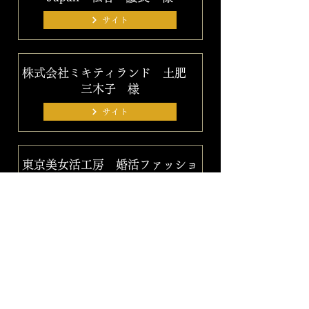
サイト
株式会社ミキティランド 土肥
三木子 様
サイト
東京美女活工房 婚活ファッショ
ン専門店アプレガール 荒木 久
美子 様
サイト
愛スーパーグルメ Darcy's
Factory 代理店 横浜 黎明 様