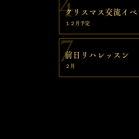
4
クリスマス交流イベ
１２月予定
7
前日リハレッスン
​２月