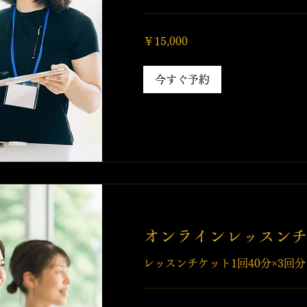
15,000
￥15,000
円
今すぐ予約
オンラインレッスンチ
レッスンチケット1回40分×3回分