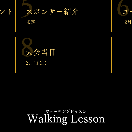
5
6
ント
スポンサー紹介
コ
未定
​1
8
大会当日
​2月(予定）
ウォーキングレッスン
Walking Lesson