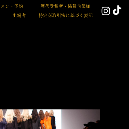
ッスン・予約
歴代受賞者・協賛企業様
み
出場者
特定商取引法に基づく表記​
ュール
ュール